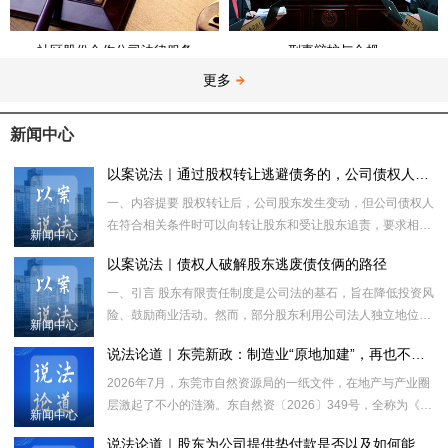
社区股份合作公司法律服务
刑事辩护与合规
更多
新闻中心
以案说法｜通过股权转让逃避债务的，公司债权人如何维权？
一、内容提要 股权转让后，公司股东发生变动，但公司债权人
在符合相关条件时可以向转让股东和受让股东追责，要求相关
新闻中心
股东对于公司的债务承担补充赔偿责任或者连带责任。在当前
以案说法｜债权人破解股东逃废债伎俩的路径
时限下，
一、引言 股东有限责任制度是公司法的基石，旨在降低投资风
险、鼓励商业活动。然而，部分股东利用公司法人独立地位和
新闻中心
有限责任制度的固有缺陷，通过各种手段逃避应承担的债务责
说法论道｜东莞新政：制造业“原地加建”，再也不用补地价了
任，严重
2026年7月，东莞市自然资源局的一纸文件，在地产与产业圈
层激起了不小的涟漪。东自然资〔2026〕349号，全称为《东
新闻中心
莞市关于以规划引领深化土地要素综合改革方案》，将近三万
说法论道｜股东为公司提供垫付款是否以及如何能被认定为对公司的出资款？