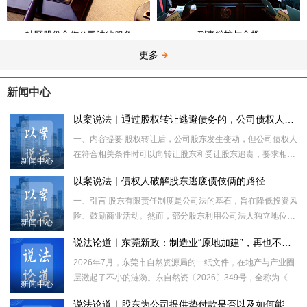
社区股份合作公司法律服务
刑事辩护与合规
更多
新闻中心
以案说法｜通过股权转让逃避债务的，公司债权人如何维权？
一、内容提要 股权转让后，公司股东发生变动，但公司债权人
在符合相关条件时可以向转让股东和受让股东追责，要求相关
新闻中心
股东对于公司的债务承担补充赔偿责任或者连带责任。在当前
以案说法｜债权人破解股东逃废债伎俩的路径
时限下，
一、引言 股东有限责任制度是公司法的基石，旨在降低投资风
险、鼓励商业活动。然而，部分股东利用公司法人独立地位和
新闻中心
有限责任制度的固有缺陷，通过各种手段逃避应承担的债务责
说法论道｜东莞新政：制造业“原地加建”，再也不用补地价了
任，严重
2026年7月，东莞市自然资源局的一纸文件，在地产与产业圈
层激起了不小的涟漪。东自然资〔2026〕349号，全称为《东
新闻中心
莞市关于以规划引领深化土地要素综合改革方案》，将近三万
说法论道｜股东为公司提供垫付款是否以及如何能被认定为对公司的出资款？